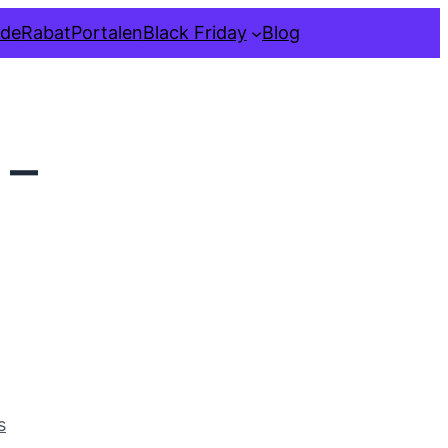
ide
RabatPortalen
Black Friday
Blog
 –
s