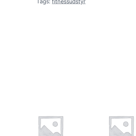
Tags:
fitnessudstyr