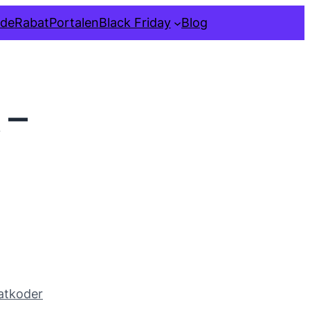
ide
RabatPortalen
Black Friday
Blog
 –
atkoder