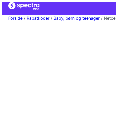
Forside
/
Rabatkoder
/
Baby, børn og teenager
/ Netce