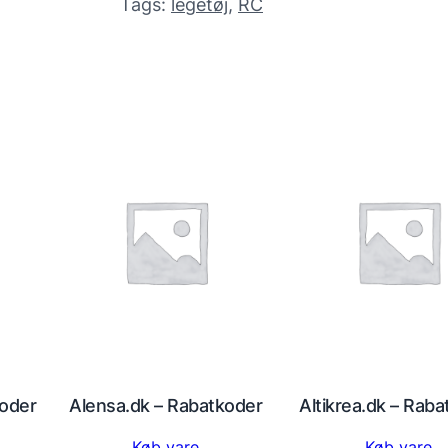
Tags:
legetøj
, 
RC
koder
Alensa.dk – Rabatkoder
Altikrea.dk – Rab
Køb vare
Køb vare