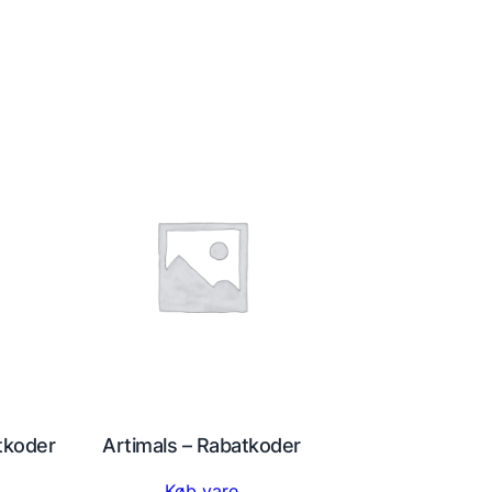
atkoder
Artimals – Rabatkoder
Køb vare