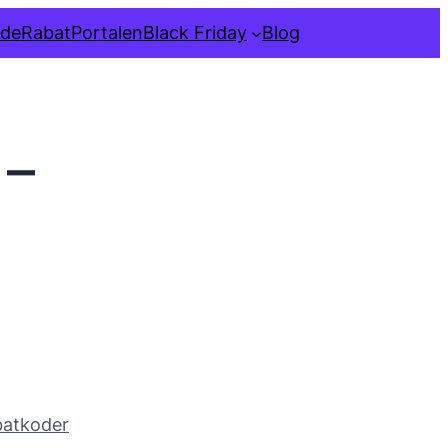
ide
RabatPortalen
Black Friday
Blog
 –
atkoder