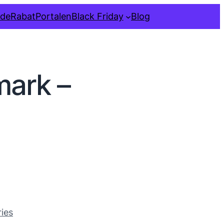
ide
RabatPortalen
Black Friday
Blog
ark –
ies