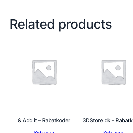
Related products
& Add it – Rabatkoder
3DStore.dk – Rabat
Køb vare
Køb vare