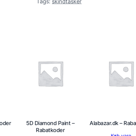
Tags:
skindtasker
koder
5D Diamond Paint –
Alabazar.dk – Rab
Rabatkoder
Køb vare