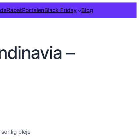
ide
RabatPortalen
Black Friday
Blog
dinavia –
sonlig pleje