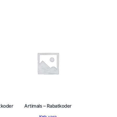
atkoder
Artimals – Rabatkoder
Køb vare