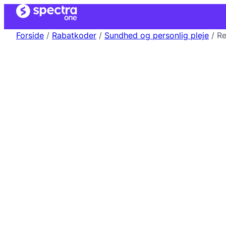
Forside
/
Rabatkoder
/
Sundhed og personlig pleje
/ Re