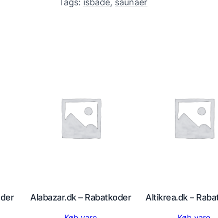
Tags:
isbade
, 
saunaer
der
Alabazar.dk – Rabatkoder
Altikrea.dk – Rab
Køb vare
Køb vare