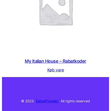
My Italian House – Rabatkoder
Køb vare
© 2023 ·
RabatPortalen
· All rights reserved