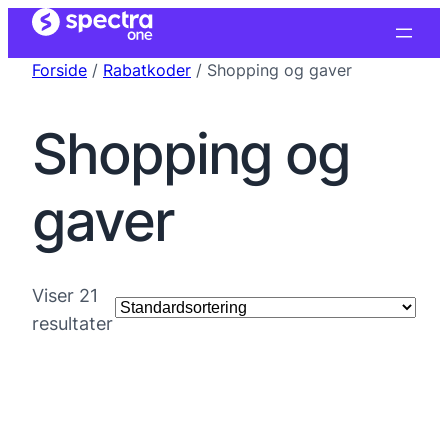
Forside
/
Rabatkoder
/ Shopping og gaver
Shopping og
gaver
Viser 21
resultater